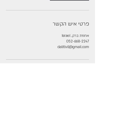
פרטי איש הקשר
אחוזת ברק, Israel
052-668-2247
dalitlvi1@gmail.com
דלית- מרחב טיפולי רב תחומי
יישוב אחוזת-ברק, עמק יזרעאל
dalitlvi1@gmail.com
052-668-2247
©2022 created by Ofek Levi. דלית לוי- פסיכותרפיסטית, מטפלת