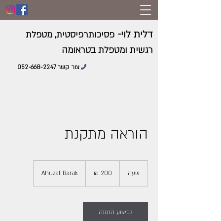
דלית לוי-
פסיכותרפיסטית, מטפלת
רגשית ומטפלת בטראומה
צור קשר 052-668-2247
הוראה מתקנת
200
שקלים
שעה
ש
Ahuzat Barak
חדשים
ע
לביצוע הזמנה